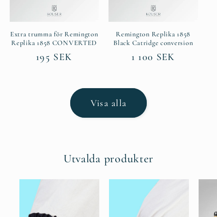
Extra trumma för Remington
Remington Replika 1858
Replika 1858 CONVERTED
Black Catridge conversion
Ordinarie
195 SEK
Ordinarie
1 100 SEK
pris
pris
Visa alla
Utvalda produkter