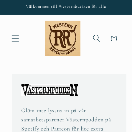
vidare
Välkommen till Westernbutiken för alla
till
innehåll
Varukorg
Glöm inte lyssna in på vår
samarbetspartner Västernpodden på
Spotify och Patreon för lite extra