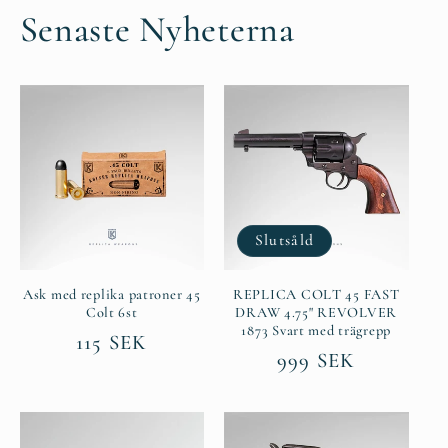
Senaste Nyheterna
Slutsåld
Ask med replika patroner 45
REPLICA COLT 45 FAST
Colt 6st
DRAW 4.75" REVOLVER
1873 Svart med trägrepp
Ordinarie
115 SEK
Ordinarie
999 SEK
pris
pris