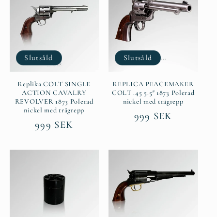
Slutsåld
Slutsåld
Replika COLT SINGLE
REPLICA PEACEMAKER
ACTION CAVALRY
COLT .45 5.5″ 1873 Polerad
REVOLVER 1873 Polerad
nickel med trägrepp
nickel med trägrepp
Ordinarie
999 SEK
Ordinarie
999 SEK
pris
pris